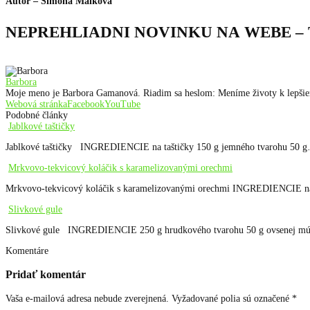
Autor – Simona Malková
NEPREHLIADNI NOVINKU NA WEBE –
Barbora
Moje meno je Barbora Gamanová. Riadim sa heslom: Meníme životy k lep
Webová stránka
Facebook
YouTube
Podobné články
Jablkové taštičky
Jablkové taštičky INGREDIENCIE na taštičky 150 g jemného tvarohu 50 
Mrkvovo-tekvicový koláčik s karamelizovanými orechmi
Mrkvovo-tekvicový koláčik s karamelizovanými orechmi INGREDIENCIE n
Slivkové gule
Slivkové gule INGREDIENCIE 250 g hrudkového tvarohu 50 g ovsenej 
Komentáre
Pridať komentár
Vaša e-mailová adresa nebude zverejnená.
Vyžadované polia sú označené
*