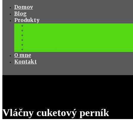
Domov
Blog
Produkty
VIP balík 30 dní
Stravovací plán L
Stravovací plán XL
Stravovací plán XXL
Kruhový tréning
ONLINE COACHING 90 DAYS
O mne
Kontakt
Vláčny cuketový perník