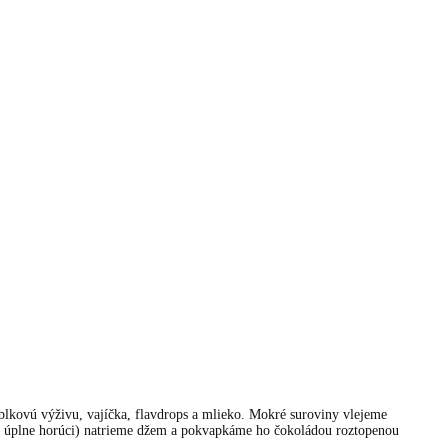
lkovú výživu, vajíčka, flavdrops a mlieko. Mokré suroviny vlejeme
ie úplne horúci) natrieme džem a pokvapkáme ho čokoládou roztopenou