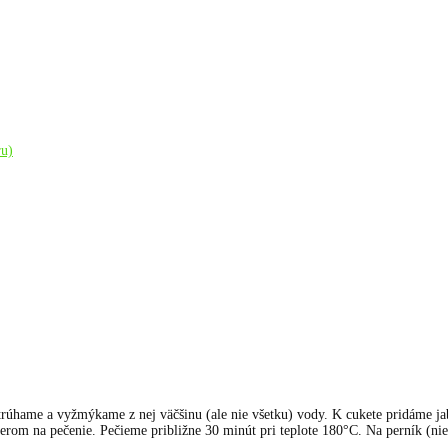
ru)
úhame a vyžmýkame z nej väčšinu (ale nie všetku) vody. K cukete pridáme jab
erom na pečenie. Pečieme približne 30 minút pri teplote 180°C. Na perník (n