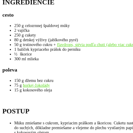
INGREDIENCIE
cesto
250 g celozrnnej špaldovej múky
2 vajíčka
250 g cukety
80 g detskej výživy (jablkového pyré)
50 g trstinového cukru +
flavdrops, stévia podľa chuti (alebo viac cuk
1 balíček kypriaceho prášok do perníku
½ škorice
300 ml mlieka
poleva
150 g džemu bez cukru
75 g
horkej čokolády
15 g kokosového oleja
POSTUP
Múku zmiešame s cukrom, kypriacim práškom a škoricou. Cuketu nastr
do suchých, dôkladne premiešame a vlejeme do plechu vystlaným papi
s kokosovým olejom.