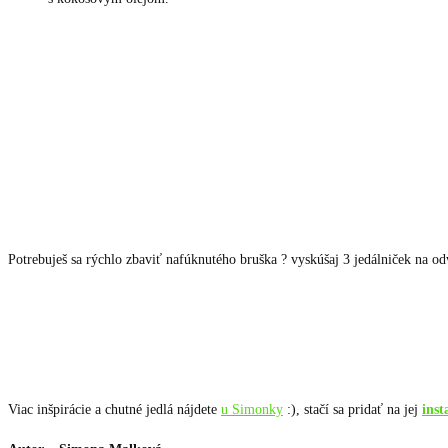
Potrebuješ sa rýchlo zbaviť nafúknutého bruška ? vyskúšaj 3 jedálniček na o
Viac inšpirácie a chutné jedlá nájdete
u Simonky
:), stačí sa pridať na jej
inst