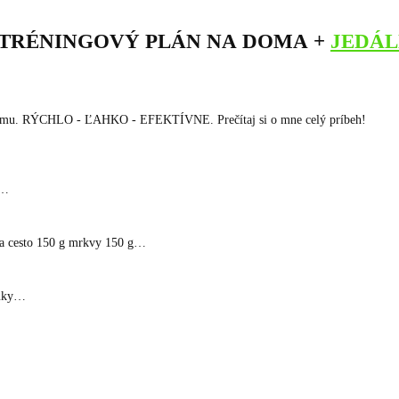
 TRÉNINGOVÝ PLÁN NA DOMA +
JEDÁL
šiemu. RÝCHLO - ĽAHKO - EFEKTÍVNE. Prečítaj si o mne celý príbeh!
g…
a cesto 150 g mrkvy 150 g…
múky…