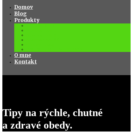
Domov
Blog
Produkty
VIP balík 30 dní
Stravovací plán L
Stravovací plán XL
Stravovací plán XXL
Kruhový tréning
ONLINE COACHING 90 DAYS
O mne
Kontakt
Tipy na rýchle, chutné
a zdravé obedy.