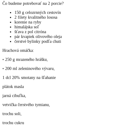
Čo budeme potrebovať na 2 porcie?
150 g celozrnných cestovín
2 filety kvalitného lososa
korenie na ryby
himalájska soľ
šťava z pol citróna
pár kvapiek olivového oleja
čerstvé bylinky podľa chuti
Hrachová omáčka:
▫ 250 g mrazeného hrášku,
▫ 200 ml zeleninového vývaru,
1 dcl 20% smotany na šľahanie
plátok masla
jarná cibuľka,
vetvička čerstvého tymianu,
trochu soli,
trochu cukru