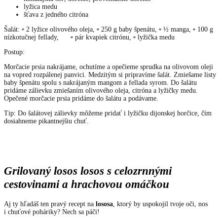
lyžica medu
šťava z jedného citróna
Šalát: ▫ 2 lyžice olivového oleja, ▫ 250 g baby špenátu, ▫ ½ manga, ▫ 100 g
nízkotučnej fellady, ▫ pár kvapiek citrónu, ▫ lyžička medu
Postup:
Morčacie prsia nakrájame, ochutíme a opečieme sprudka na olivovom oleji
na vopred rozpálenej panvici. Medzitým si pripravíme šalát. Zmiešame listy
baby špenátu spolu s nakrájaným mangom a fellada syrom. Do šalátu
pridáme zálievku zmiešaním olivového oleja, citróna a lyžičky medu.
Opečené morčacie prsia pridáme do šalátu a podávame.
Tip: Do šalátovej zálievky môžeme pridať i lyžičku dijonskej horčice, čím
dosiahneme pikantnejšiu chuť.
Grilovaný losos losos s celozrnnými
cestovinami a hrachovou omáčkou
Aj ty hľadáš ten pravý recept na
lososa
, ktorý by uspokojil tvoje oči, nos
i chuťové poháriky? Nech sa páči!