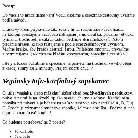
Postup:
Do väčšieho hrnca dáme variť vodu, osolíme a celozrnné cestoviny uvaríme
podľa návodu.
Hráškový krém pripravíme tak, že si v hrnci rozpustíme kúsok masla,
na ktorom orestujeme nadrobno nakrájanú jarnú cibuľku, pridáme vetvičku
tymianu, trochu soli a cukru. Cukor necháme skaramelizovať. Potom
pridáme hrášok, krátko restujeme a podlejeme zeleninovým vývarom.
Varíme krátko, aby hrášok nestratil farbu. Prilejeme smotanu, prevaríme
a rozmixujeme. (Ak chceme hladšiu konzistenciu, precedíme cez sitko.)
Filety z lososa ochutíme a opečemie na panvici, na troche olivového oleja
z každej strany asi 2 minútky. Prajem dobrú chuť! ?
Vegánsky tofu-karfiolový zapekanec
Či už si vegánka, alebo máš chuť skúsiť obed
bez živočíšnych produktov
,
práve si natrafila na skvelý tip ako navariť chutno a zdravo
. Karfiol nám
pomáha pri trávení a je bohatý na veľa vitamínov, ako napríklad A, B, E aj
C. Obsahuje významné množstvo vápnika, železa a draslíka. Poďme si teda
dopriať vitamínovú bombu!
Čo budeme potrebovať na 3 porcie?
½ karfiolu
½ cibule