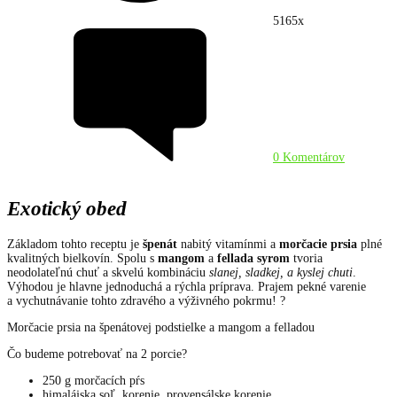
5165x
0 Komentárov
Exotický obed
Základom tohto receptu je
špenát
nabitý vitamínmi a
morčacie prsia
plné
kvalitných bielkovín. Spolu s
mangom
a
fellada syrom
tvoria
neodolateľnú chuť a skvelú kombináciu
slanej, sladkej, a kyslej chuti
.
Výhodou je hlavne jednoduchá a rýchla príprava. Prajem pekné varenie
a vychutnávanie tohto zdravého a výživného pokrmu! ?
Morčacie prsia na špenátovej podstielke a mangom a felladou
Čo budeme potrebovať na 2 porcie?
250 g morčacích pŕs
himalájska soľ, korenie, provensálske korenie