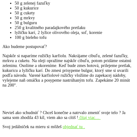
50 g zelenej fazuľky
50 g kukurice
50 g cukety
50 g mrkvy
50 g bulguru
250 g kvalitného paradajkového pretlaku
lyžičku karí, 2 lyžice olivového oleja, soľ, korenie
100 g bieleho tofu
Ako budeme postupovať?
Najskôr si naparíme ružičky karfiolu. Nakrájame cibuľu, zelené fazuľky,
mrkvu a cuketu. Na oleji opražíme najskôr cibuľu, potom pridáme ostatnú
zeleninu. Osolíme a okoreníme. Keď bude zmes hotová, prilejeme pretlak,
kukuricu a lyžičku karí. Do zmesi prisypeme bulgur, ktorý sme si uvarili
podľa návodu. Varené karfiolové ružičky vložíme do zapekacej nádoby,
vylejeme naň omáčku a posypeme nastrúhaným tofu. Zapekáme 20 minút
na 200°.
Nevieš ako schudnúť ? Chceš konečne a natrvalo zmeniť svoje telo ? Ja
sama som zhodila 43 kíl, viem ako sa cítiš !
čítaj viac…
Svoj jedálniček na mieru si môžeš
objednať tu .