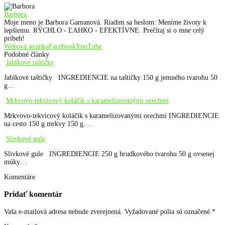
Barbora
Moje meno je Barbora Gamanová. Riadim sa heslom: Meníme životy k
lepšiemu. RÝCHLO - ĽAHKO - EFEKTÍVNE. Prečítaj si o mne celý
príbeh!
Webová stránka
Facebook
YouTube
Podobné články
Jablkové taštičky
Jablkové taštičky INGREDIENCIE na taštičky 150 g jemného tvarohu 50
g…
Mrkvovo-tekvicový koláčik s karamelizovanými orechmi
Mrkvovo-tekvicový koláčik s karamelizovanými orechmi INGREDIENCIE
na cesto 150 g mrkvy 150 g…
Slivkové gule
Slivkové gule INGREDIENCIE 250 g hrudkového tvarohu 50 g ovsenej
múky…
Komentáre
Pridať komentár
Vaša e-mailová adresa nebude zverejnená.
Vyžadované polia sú označené
*