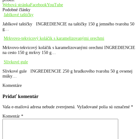
Webová stránka
Facebook
YouTube
Podobné články
Jablkové taštičky
Jablkové taštičky INGREDIENCIE na taštičky 150 g jemného tvarohu 50
g…
Mrkvovo-tekvicový koláčik s karamelizovanými orechmi
Mrkvovo-tekvicový koláčik s karamelizovanými orechmi INGREDIENCIE
na cesto 150 g mrkvy 150 g…
Slivkové gule
Slivkové gule INGREDIENCIE 250 g hrudkového tvarohu 50 g ovsenej
múky…
Komentáre
Pridať komentár
Vaša e-mailová adresa nebude zverejnená.
Vyžadované polia sú označené
*
Komentár
*