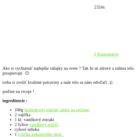
2324x
0 Komentárov
Ako si vychutnať najlepšie raňajky na svete ? Tak že sú zdravé a nášmu telu
prospievajú 🙂
treba si zvoliť kvalitné potraviny a naše telo sa nám odvďačí ;))
poďme na recept !
ingrediencie :
100g
bezlepkovej múčnej zmesi na pečenie
2 vajíčka
1 kl. vanilkový extrakt
2 lyžice
vanilkový eritrit
ryžové mlieko
1
lyžička kokosového oleja