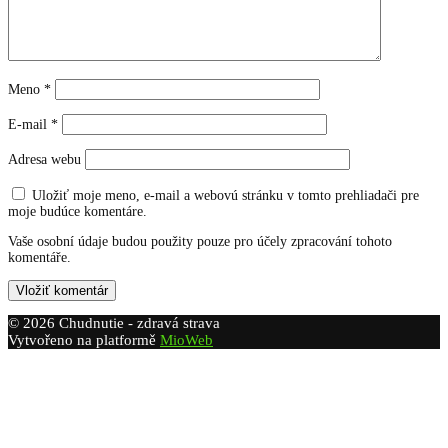
Meno
*
E-mail
*
Adresa webu
Uložiť moje meno, e-mail a webovú stránku v tomto prehliadači pre
moje budúce komentáre.
Vaše osobní údaje budou použity pouze pro účely zpracování tohoto
komentáře.
© 2026 Chudnutie - zdravá strava
Vytvořeno na platformě
MioWeb