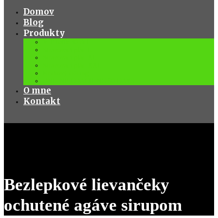
Domov
Blog
Produkty
VIP balík 30 dní
Stravovací plán L
Stravovací plán XL
Stravovací plán XXL
Kruhový tréning
ONLINE COACHING 90 DAYS
O mne
Kontakt
Bezlepkové lievančeky
ochutené agáve sirupom