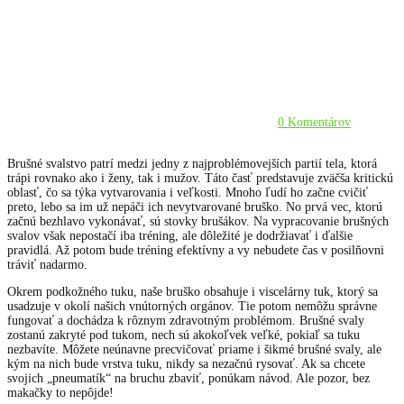
0 Komentárov
Brušné svalstvo patrí medzi jedny z najproblémovejších partií tela, ktorá
trápi rovnako ako i ženy, tak i mužov. Táto časť predstavuje zväčša kritickú
oblasť, čo sa týka vytvarovania i veľkosti. Mnoho ľudí ho začne cvičiť
preto, lebo sa im už nepáči ich nevytvarované bruško. No prvá vec, ktorú
začnú bezhlavo vykonávať, sú stovky brušákov. Na vypracovanie brušných
svalov však nepostačí iba tréning, ale dôležité je dodržiavať i ďalšie
pravidlá. Až potom bude tréning efektívny a vy nebudete čas v posilňovni
tráviť nadarmo.
Okrem podkožného tuku, naše bruško obsahuje i viscelárny tuk, ktorý sa
usadzuje v okolí našich vnútorných orgánov. Tie potom nemôžu správne
fungovať a dochádza k rôznym zdravotným problémom. Brušné svaly
zostanú zakryté pod tukom, nech sú akokoľvek veľké, pokiaľ sa tuku
nezbavíte. Môžete neúnavne precvičovať priame i šikmé brušné svaly, ale
kým na nich bude vrstva tuku, nikdy sa nezačnú rysovať. Ak sa chcete
svojich „pneumatík“ na bruchu zbaviť, ponúkam návod. Ale pozor, bez
makačky to nepôjde!