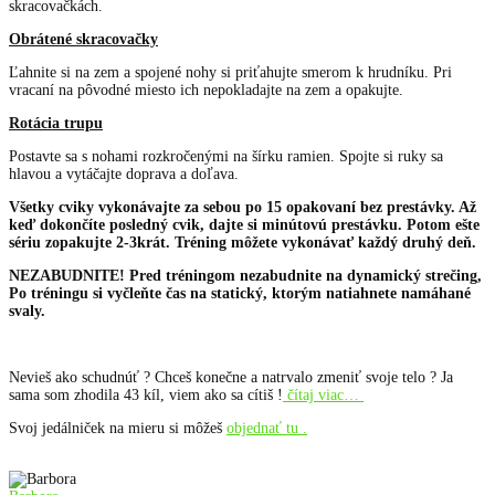
skracovačkách.
Obrátené skracovačky
Ľahnite si na zem a spojené nohy si priťahujte smerom k hrudníku. Pri
vracaní na pôvodné miesto ich nepokladajte na zem a opakujte.
Rotácia trupu
Postavte sa s nohami rozkročenými na šírku ramien. Spojte si ruky sa
hlavou a vytáčajte doprava a doľava.
Všetky cviky vykonávajte za sebou po 15 opakovaní bez prestávky. Až
keď dokončíte posledný cvik, dajte si minútovú prestávku. Potom ešte
sériu zopakujte 2-3krát. Tréning môžete vykonávať každý druhý deň.
NEZABUDNITE! Pred tréningom nezabudnite na dynamický strečing,
Po tréningu si vyčleňte čas na statický, ktorým natiahnete namáhané
svaly.
Nevieš ako schudnúť ? Chceš konečne a natrvalo zmeniť svoje telo ? Ja
sama som zhodila 43 kíl, viem ako sa cítiš !
čítaj viac…
Svoj jedálniček na mieru si môžeš
objednať tu .