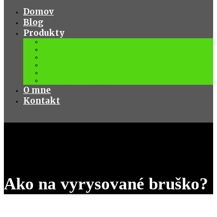
Domov
Blog
Produkty
VIP balík 30 dní
Stravovací plán L
Stravovací plán XL
Stravovací plán XXL
Kruhový tréning
ONLINE COACHING 90 DAYS
O mne
Kontakt
Ako na vyrysované bruško?