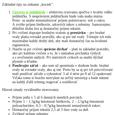
Základné tipy na získanie „kociek“:
Upravte si jedálniček
– efektivita rysovania spočíva v kvalite vášho
jedálnička. S nesprávnym jedálničkom bude vaša snaha márna.
Preto sa snažte minimalizovať príjem polotovarov, soli a cukru.
A zvýšte príjem bielkovín, zdravých tukov a zeleniny. Samozrejme,
dôležitú úlohu hrá aj dostatočný príjem tekutín.
Pri cvičení doprajte brušným svalom aj
prestávku
– pre brušné
svaly platia rovnaké pravidlá, ako aj pre iné svaly. Trénujte ich teda
maximálne každý druhý deň, aby mali dostatočný čas na kvalitnú
regeneráciu.
Naučte sa pri cvičení
správne dýchať
– platí tu základné pravidlo,
ako pri každom cvičení a to, že s námahou prichádza výdych
a s uvoľnením nádych. Pri statických cvikoch sa snažte dýchať
plynule a kľudne.
Používajte záťaž
– ako som už spomínala v druhom bode, brušné
svaly sú rovnaké svaly, ako aj iné. Preto by sa aj pri ich precvičovaní
mali používať záťaže a vykonávať 3 až 4 série po 8 až 12 opakovaní.
Vďaka tomu si brucho nezvykne na určitý stereotyp a bude nútené
na každý ďalší tréning reagovať a zosilňovať.
Hlavné zásady vyváženého stravovania:
Príjem jedla v 5 až 6 denných menších porciách.
Príjem 1 – 1,5g/kg hmotnosti bielkovín, 2 – 2,5g/kg hmotnosti
polysacharidov, 0,3 – 0,7g/kg hmotnosti nenasýtených tukov.
Dostatočný príjem tekutín 2,5 až 3 litre vody za deň.
Zvýšený príjem zeleniny.