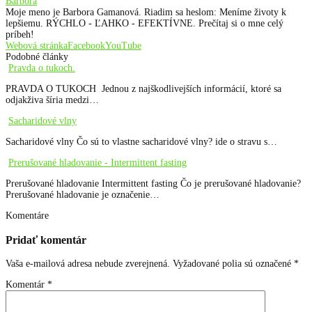
Barbora
Moje meno je Barbora Gamanová. Riadim sa heslom: Meníme životy k
lepšiemu. RÝCHLO - ĽAHKO - EFEKTÍVNE. Prečítaj si o mne celý
príbeh!
Webová stránka
Facebook
YouTube
Podobné články
Pravda o tukoch.
PRAVDA O TUKOCH Jednou z najškodlivejších informácií, ktoré sa
odjakživa šíria medzi…
Sacharidové vlny
Sacharidové vlny Čo sú to vlastne sacharidové vlny? ide o stravu s…
Prerušované hladovanie - Intermittent fasting
Prerušované hladovanie Intermittent fasting Čo je prerušované hladovanie?
Prerušované hladovanie je označenie…
Komentáre
Pridať komentár
Vaša e-mailová adresa nebude zverejnená.
Vyžadované polia sú označené
*
Komentár
*