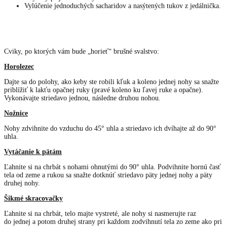
Vylúčenie jednoduchých sacharidov a nasýtených tukov z jedálnička.
Cviky, po ktorých vám bude „horieť“ brušné svalstvo:
Horolezec
Dajte sa do polohy, ako keby ste robili kľuk a koleno jednej nohy sa snažte
priblížiť k lakťu opačnej ruky (pravé koleno ku ľavej ruke a opačne).
Vykonávajte striedavo jednou, následne druhou nohou.
Nožnice
Nohy zdvihnite do vzduchu do 45° uhla a striedavo ich dvíhajte až do 90°
uhla.
Vytáčanie k pätám
Ľahnite si na chrbát s nohami ohnutými do 90° uhla. Podvihnite hornú časť
tela od zeme a rukou sa snažte dotknúť striedavo päty jednej nohy a päty
druhej nohy.
Šikmé skracovačky
Ľahnite si na chrbát, telo majte vystreté, ale nohy si nasmerujte raz
do jednej a potom druhej strany pri každom zodvihnutí tela zo zeme ako pri