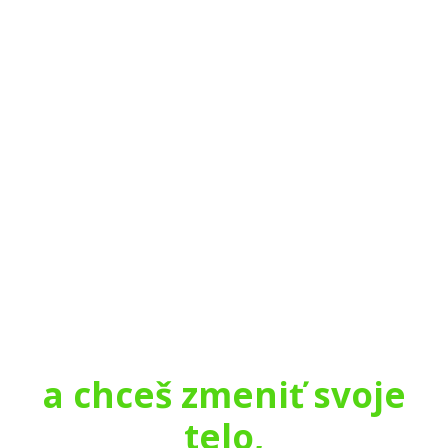
Ak chceš zmeniť
svoj
ŽIVOTNÝ ŠTÝL,
a chceš zmeniť svoje
telo,