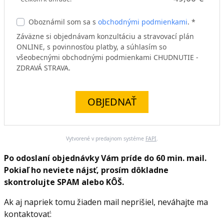
Oboznámil som sa s
obchodnými podmienkami
. *
Záväzne si objednávam konzultáciu a stravovací plán
ONLINE, s povinnosťou platby, a súhlasím so
všeobecnými obchodnými podmienkami CHUDNUTIE -
ZDRAVÁ STRAVA.
OBJEDNAŤ
Vytvorené v predajnom systéme
FAPI
.
Po odoslaní objednávky Vám príde do 60 min. mail.
Pokiaľ ho neviete nájsť, prosím dôkladne
skontrolujte SPAM alebo KÔŠ.
Ak aj napriek tomu žiaden mail neprišiel, neváhajte ma
kontaktovať: