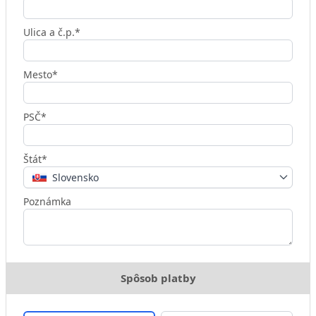
Ulica a č.p.*
Mesto*
PSČ*
Štát*
Slovensko
Poznámka
Spôsob platby