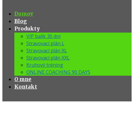
Domov
Blog
Produkty
VIP balík 30 dní
Stravovací plán L
Stravovací plán XL
Stravovací plán XXL
Kruhový tréning
ONLINE COACHING 90 DAYS
O mne
Kontakt